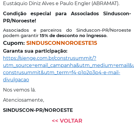
Eustáquio Diniz Alves e Paulo Engler (ABRAMAT).
Condição especial para Associados Sinduscon-
PR/Noroeste!
Associados e parceiros do Sinduscon-PR/Noroeste
podem garantir
15% de desconto no ingresso
.
Cupom:
SINDUSCONNOROESTE15
Garanta sua participação:
https://sienge.com.br/construsummit/?
utm_source=email_campanha&utm_medium=email&u
construsummit&utm_term=f4-p1p2p3p4-e-mail-
divulgacao
Nos vemos lá.
Atenciosamente,
SINDUSCON-PR/NOROESTE
<< VOLTAR