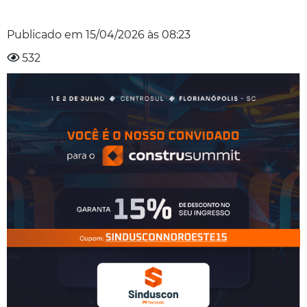
Publicado em
15/04/2026
às
08:23
532