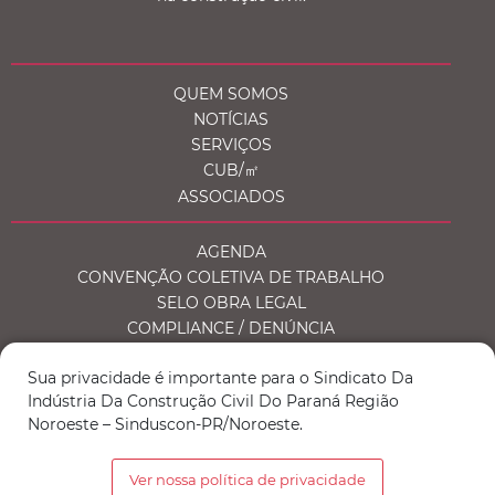
QUEM SOMOS
NOTÍCIAS
SERVIÇOS
CUB/㎡
ASSOCIADOS
AGENDA
CONVENÇÃO COLETIVA DE TRABALHO
SELO OBRA LEGAL
COMPLIANCE / DENÚNCIA
Sua privacidade é importante para o Sindicato Da
ÁREA DO ASSOCIADO
Indústria Da Construção Civil Do Paraná Região
DOWNLOADS E MÍDIAS
Noroeste – Sinduscon-PR/Noroeste.
ASSOCIE-SE
CONTATO
Ver nossa política de privacidade